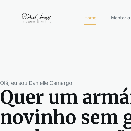
P
u
Home
Mentoria
l
a
r
p
a
r
a
o
Olá, eu sou Danielle Camargo
c
Quer um armá
o
n
t
novinho sem g
e
ú
d