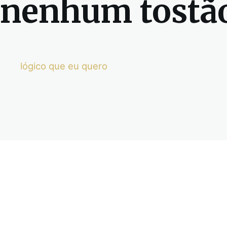
nenhum tostã
o
lógico que eu quero