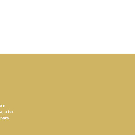
uas
, a ter
 para